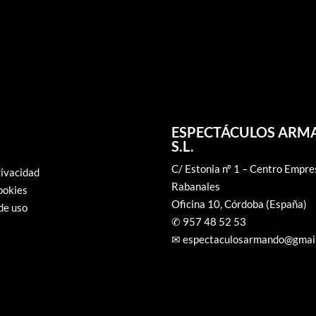
ESPECTÁCULOS AR
S.L.
C/ Estonia nº 1 – Centro Empre
rivacidad
Rabanales
ookies
Oficina 10, Córdoba (España)
de uso
✆ 957 48 52 53
✉ espectaculosarmando@gmai